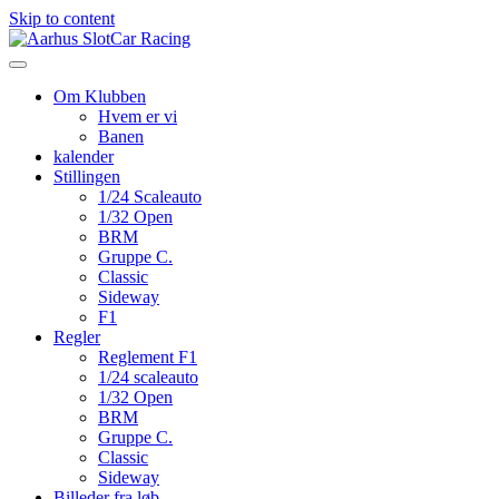
Skip to content
Om Klubben
Hvem er vi
Banen
kalender
Stillingen
1/24 Scaleauto
1/32 Open
BRM
Gruppe C.
Classic
Sideway
F1
Regler
Reglement F1
1/24 scaleauto
1/32 Open
BRM
Gruppe C.
Classic
Sideway
Billeder fra løb