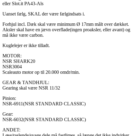
eller Slot.it PA43-Als
Uanset fælg, SKAL der være fælgindsats i.
Forhjul incl. Dæk skal være minimum Ø 17mm målt over dækket.
Aksler skal have en jævn overflade(ingen proaksler, eller avant) og
må ikke være carbon.
Kuglelejer er ikke tilladt.
MOTOR:
NSR SHARK20
NSR3004
Scaleauto motor op til 20.000 omdr/min.
GEAR & TANDHJUL:
Gearing skal være NSR 11/32
Pinion:
NSR-6911(NSR STANDARD CLASSIC)
Gear:
NSR-6032(NSR STANDARD CLASSIC)
ANDET:
Løse/raslende/svage dele må fastlimes, så længe det ikke indvirker