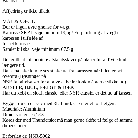
Braids er fri.
Affjedring er ikke tilladt.
MÅL & VÆGT:
Der er ingen øvre grænse for vægt
Karrosse SKAL veje minium 19,5g! Fri placlering af vægt i
karossen i tilfælde af
for let karosse.
Samlet bil skal veje minimum 67,5 g.
Det er tilladt at montere afstandsskiver på aksler for at flytte hjul
længere ud.
Dæk må ikke kunne ses stikke ud fra karossen når bilen er set
ovenfra.(Bøsninger på
NSR fælgindsatser for at give et bedre look må gerne stikke ud).
AKSLER, HJUL, FÆLGE & DÆK:
Har du købt en slot.it classic, eller NSR classic, er det ud af kassen.
Bygger du en classic med 3D bund, er kriteriet for fælgen:
Materiale: Aluminium
Dimensioner: 16,5×8
Køres der med Thunderslot må man gerne skifte til fælge af samme
dimensioner.
Et forslag er: NSR-5002