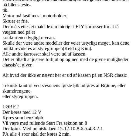
på bilens æste-
tik.
Motor må fastlimes i motorholder.
Skruer er frie.
Der må sættes et malet lexan interiør i FLY karrosser for at få
vægten ned på et
konkurrencedygtigt niveau.
Skulle der være andre modeller der veier ustyrligt meget, kan dette
punkt revideres af styregruppen(Keld og Kim).
Alle andre karrosser skal være ud af kassen.
Det er tilladt at justere forhjul op og ned med de givne muligheder
chassis’et giver.
Alt hvad der ikke er nævnt her er ud af kassen på en NSR classic
Teknisk kontrol ved sæsonens første løb udføres af Brønne, eller
skumdrengene,
eller styregruppen.
LØBET:
Der køres med 12 V
Køres som benzinløb
Vil være med rullende Start Fra sektion nr. 8
Der køres Med pointskalaen 15-12-10-8-6-5-4-3-2-1
PÅ alle 4 spor skal der køres 2 min.