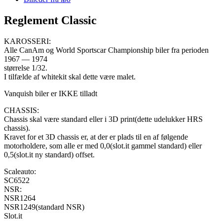
Reglement Classic
KAROSSERI:
Alle CanAm og World Sportscar Championship biler fra perioden
1967 — 1974
størrelse 1/32.
I tilfælde af whitekit skal dette være malet.
Vanquish biler er IKKE tilladt
CHASSIS:
Chassis skal være standard eller i 3D print(dette udelukker HRS
chassis).
Kravet for et 3D chassis er, at der er plads til en af følgende
motorholdere, som alle er med 0,0(slot.it gammel standard) eller
0,5(slot.it ny standard) offset.
Scaleauto:
SC6522
NSR:
NSR1264
NSR1249(standard NSR)
Slot.it