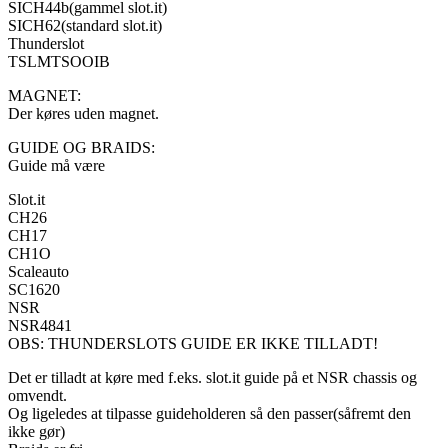
SICH44b(gammel slot.it)
SICH62(standard slot.it)
Thunderslot
TSLMTSOOIB
MAGNET:
Der køres uden magnet.
GUIDE OG BRAIDS:
Guide må være
Slot.it
CH26
CH17
CH1O
Scaleauto
SC1620
NSR
NSR4841
OBS: THUNDERSLOTS GUIDE ER IKKE TILLADT!
Det er tilladt at køre med f.eks. slot.it guide på et NSR chassis og
omvendt.
Og ligeledes at tilpasse guideholderen så den passer(såfremt den
ikke gør)