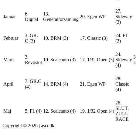
27.
6.
13.
Januar
20. Egen WP
Sideway
Digital
Generalforsamling
(3)
3. GR.
24. F1
Februar
10. BRM (3)
17. Classic (3)
C (3)
(3)
24.
3.
3
Marts
10. Scaleauto (3)
17. 1/32 Open (3)
Sideway
Revoslot
D
(4)
28.
7. GR.C
April
14. BRM (4)
21. Egen WP
Classic
(4)
(4)
26.
SLUT.
Maj
5. F1 (4)
12. Scaleauto (4)
19. 1/32 Open (4)
ZULU
RACE
Copyright © 2026 | ascr.dk