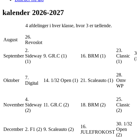
kalender 2026-2027
4 afdelinger i hver klasse, hvor 3 er tællende.
26.
August
Revoslot
2.
23.
3
September
Sideway
9. GR.C (1)
16. BRM (1)
Classic
(
(1)
(1)
28.
7.
Oktober
14. 1/32 Open (1)
21. Scaleauto (1)
Omv
Digital
WP
4.
25.
November
Sideway
11. GR.C (2)
18. BRM (2)
Classic
(2)
(2)
30. 1/32
16.
December
2. F1 (2)
9. Scaleauto (2)
Open
JULEFROKOST
(2)