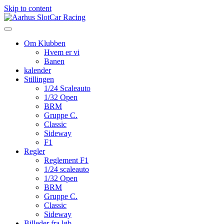
Skip to content
Om Klubben
Hvem er vi
Banen
kalender
Stillingen
1/24 Scaleauto
1/32 Open
BRM
Gruppe C.
Classic
Sideway
F1
Regler
Reglement F1
1/24 scaleauto
1/32 Open
BRM
Gruppe C.
Classic
Sideway
Billeder fra løb